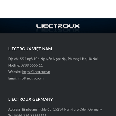
xếp
gốc
hiện
hạng
₫2,900,000.
0
là:
tại
5
sao
₫9,000,000.
là:
₫4,500,000.
LIECTROUX VIỆT NAM
Địa chỉ
: Số 4 ngõ 106 Nguyễn Ngọc Nại, Phương Liệt, Hà Nội
Hotline
: 0989 5555 11
Website
:
https://liectroux.vn
Email
: info@liectroux.vn
LIECTROUX GERMANY
Address
: Birnbaumsmühle 65, 15234 Frankfurt/Oder, Germany