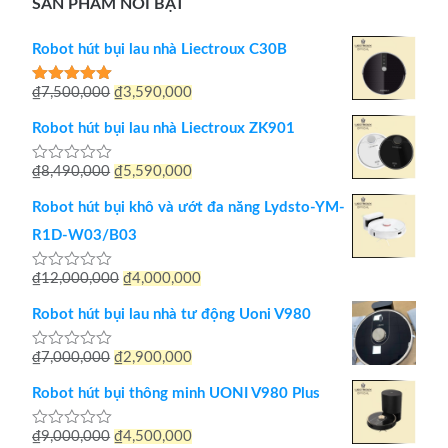
SẢN PHẨM NỔI BẬT
Robot hút bụi lau nhà Liectroux C30B
Giá
Giá
₫
7,500,000
₫
3,590,000
Được xếp
hạng
5.00
gốc
hiện
5 sao
Robot hút bụi lau nhà Liectroux ZK901
là:
tại
Giá
Giá
₫
8,490,000
₫
5,590,000
Được
₫7,500,000.
là:
xếp
gốc
hiện
hạng
₫3,590,000.
Robot hút bụi khô và ướt đa năng Lydsto-YM-
0
là:
tại
5
R1D-W03/B03
sao
₫8,490,000.
là:
Giá
Giá
₫
12,000,000
₫
4,000,000
Được
₫5,590,000.
xếp
gốc
hiện
hạng
Robot hút bụi lau nhà tư động Uoni V980
0
là:
tại
5
sao
Giá
Giá
₫
7,000,000
₫
2,900,000
Được
₫12,000,000.
là:
xếp
gốc
hiện
hạng
₫4,000,000.
Robot hút bụi thông minh UONI V980 Plus
0
là:
tại
5
sao
Giá
Giá
₫
9,000,000
₫
4,500,000
Được
₫7,000,000.
là: