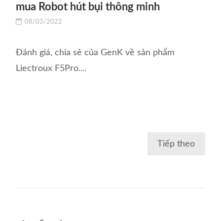
mua Robot hút bụi thông minh
08/03/2022
Đánh giá, chia sẻ của GenK về sản phẩm
Liectroux F5Pro....
Điều
Tiếp theo
hướng
bài
viết