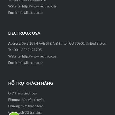
Tel
: 0049 335 23386578
Website
: http://www.liectroux.de
Email
: info@liectroux.de
LIECTROUX USA
Address:
36 S 18TH AVE STE A Brighton CO 80601 United States
Tel
: 001-6262421205
Website
: http://www.liectroux.us
Email
: info@liectroux.de
HỖ TRỢ KHÁCH HÀNG
Giới thiệu Liectroux
Phương thức vận chuyển
Phương thức thanh toán
Chính sách đổi trả hàng