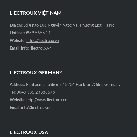
LIECTROUX VIỆT NAM
Địa chỉ
: Số 4 ngõ 106 Nguyễn Ngọc Nại, Phương Liệt, Hà Nội
Hotline
: 0989 5555 11
Website
:
https://liectroux.vn
Email
: info@liectroux.vn
LIECTROUX GERMANY
Address
: Birnbaumsmühle 65, 15234 Frankfurt/Oder, Germany
Tel
: 0049 335 23386578
Website
: http://www.liectroux.de
Email
: info@liectroux.de
LIECTROUX USA