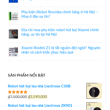
Phụ kiện iRobot Roomba chính hãng ở Hà Nội –
Mua ở đâu uy tín?
Địa chỉ mua phụ kiện robot hút bụi Xiaomi chính
hãng, uy tín tại Hà Nội
Xiaomi Roidmi Z1 bị tắt nguồn đột ngột? Nguyên
nhân và cách khắc phục hiệu quả
SẢN PHẨM NỔI BẬT
Robot hút bụi lau nhà Liectroux C30B
Giá
Giá
₫
7,500,000
₫
3,590,000
Được xếp
hạng
5.00
gốc
hiện
5 sao
Robot hút bụi lau nhà Liectroux ZK901