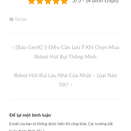
5/5 - (4 bình chọn)
Tin tức
Điều
[Báo GenK] 5 Điều Cần Lưu Ý Khi Chọn Mua
hướng
Robot Hút Bụi Thông Minh
bài
viết
Robot Hút Bụi Lau Nhà Của Nhật – Loại Nào
Tốt?
Để lại một bình luận
Email của bạn sẽ không được hiển thị công khai.
Các trường bắt