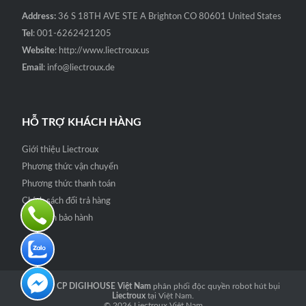
Address:
36 S 18TH AVE STE A Brighton CO 80601 United States
Tel
: 001-6262421205
Website
: http://www.liectroux.us
Email
: info@liectroux.de
HỖ TRỢ KHÁCH HÀNG
Giới thiệu Liectroux
Phương thức vận chuyển
Phương thức thanh toán
Chính sách đổi trả hàng
Quy định bảo hành
Công ty CP DIGIHOUSE Việt Nam
phân phối độc quyền robot hút bụi
Liectroux
tại Việt Nam.
© 2026
Liectroux Việt Nam