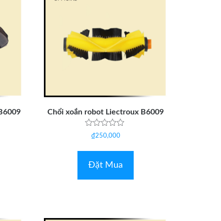
 B6009
Chổi xoắn robot Liectroux B6009
Được
₫
250,000
xếp
hạng
0
5
Đặt Mua
sao