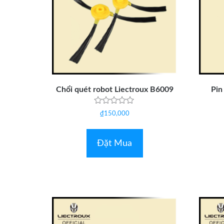
Chổi quét robot Liectroux B6009
Pin
Được
₫
150,000
xếp
hạng
0
5
Đặt Mua
sao