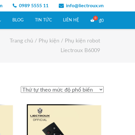
am
0989 5555 11
info@liectroux.vn
BLOG
TIN TỨC
LIÊN HỆ
₫
0
Trang chủ
/
Phụ kiện
/ Phụ kiện robot
Liectroux B6009