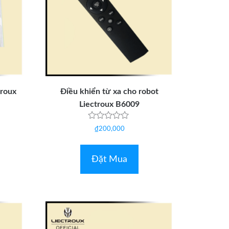
troux
Điều khiển từ xa cho robot
Liectroux B6009
Được
₫
200,000
xếp
hạng
0
5
Đặt Mua
sao