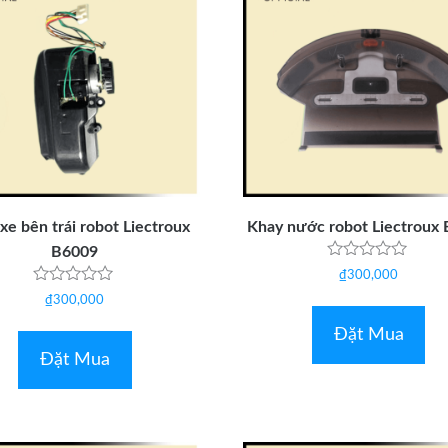
xe bên trái robot Liectroux
Khay nước robot Liectroux
B6009
Được
₫
300,000
xếp
Được
hạng
₫
300,000
xếp
0
hạng
5
Đặt Mua
0
sao
5
Đặt Mua
sao