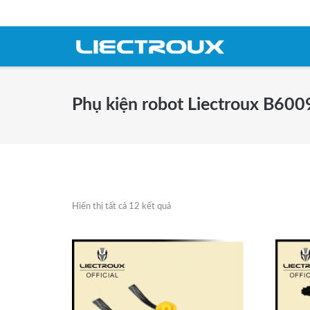
Skip
to
content
Phụ kiện robot Liectroux B600
Hiển thị tất cả 12 kết quả