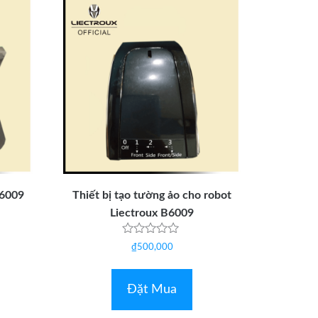
B6009
Thiết bị tạo tường ảo cho robot
Liectroux B6009
Được
₫
500,000
xếp
hạng
0
5
Đặt Mua
sao