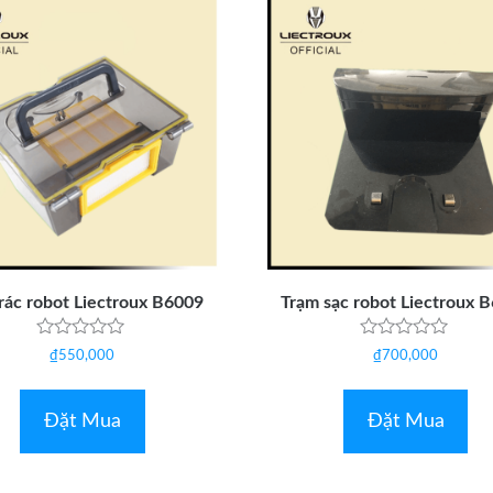
rác robot Liectroux B6009
Trạm sạc robot Liectroux 
Được
Được
₫
550,000
₫
700,000
xếp
xếp
hạng
hạng
0
0
5
5
Đặt Mua
Đặt Mua
sao
sao