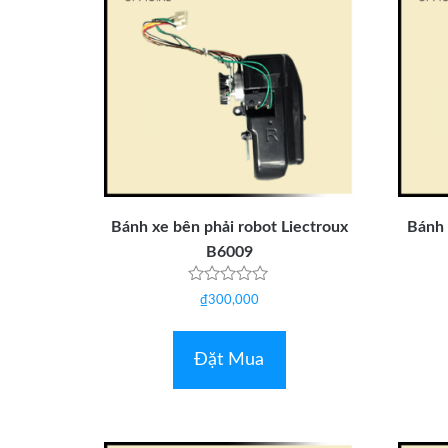
Bánh xe bên phải robot Liectroux
Bánh 
B6009
Được
₫
300,000
xếp
hạng
0
5
Đặt Mua
sao