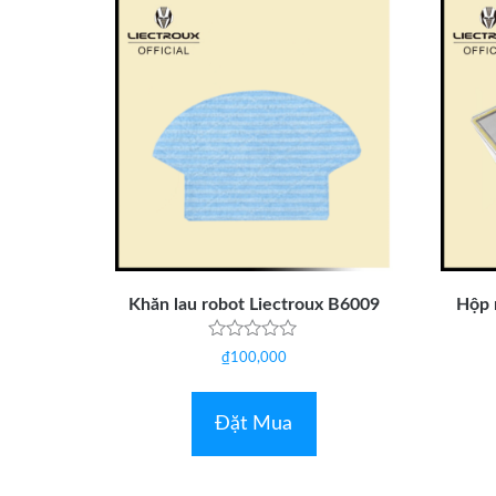
Khăn lau robot Liectroux B6009
Hộp 
Được
₫
100,000
xếp
hạng
0
5
Đặt Mua
sao