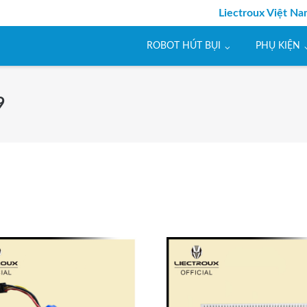
Liectroux Việt N
ROBOT HÚT BỤI
PHỤ KIỆN
9