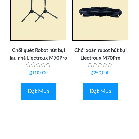
Chổi quét Robot hút bụi
Chổi xoắn robot hút bụi
lau nhà Liectroux M70Pro
Liectroux M70Pro
Được
Được
₫
110,000
₫
250,000
xếp
xếp
hạng
hạng
0
0
5
5
Đặt Mua
Đặt Mua
sao
sao