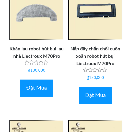
Khăn lau robot hút bụi lau
Nắp đậy chắn chổi cuộn
nhà Liectroux M70Pro
xoắn robot hút bụi
Liectroux M70Pro
Được
₫
100,000
xếp
Được
hạng
₫
150,000
xếp
0
hạng
5
Đặt Mua
0
sao
5
Đặt Mua
sao