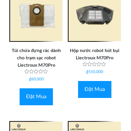
Túi chứa đựng rác dành
Hộp nước robot hút bụi
cho trạm sạc robot
Liectroux M70Pro
Liectroux M70Pro
Được
₫
550,000
xếp
Được
hạng
₫
60,000
xếp
0
hạng
5
Đặt Mua
0
sao
5
Đặt Mua
sao