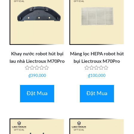
Khay nước robot hút bụi
Màng lọc HEPA robot hút
lau nhà Liectroux M70Pro
bụi Liectroux M70Pro
Được
Được
₫
390,000
₫
100,000
xếp
xếp
hạng
hạng
0
0
5
5
Đặt Mua
Đặt Mua
sao
sao