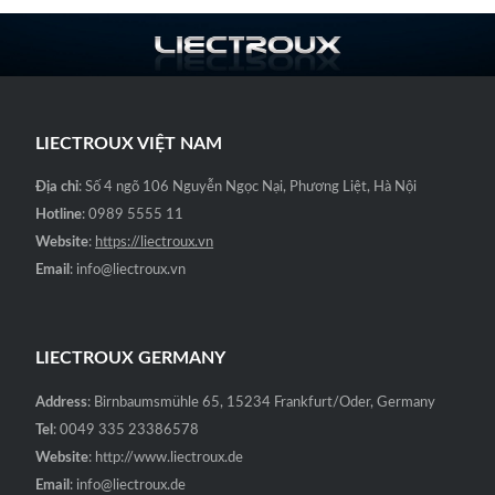
LIECTROUX VIỆT NAM
Địa chỉ
: Số 4 ngõ 106 Nguyễn Ngọc Nại, Phương Liệt, Hà Nội
Hotline
: 0989 5555 11
Website
:
https://liectroux.vn
Email
: info@liectroux.vn
LIECTROUX GERMANY
Address
: Birnbaumsmühle 65, 15234 Frankfurt/Oder, Germany
Tel
: 0049 335 23386578
Website
: http://www.liectroux.de
Email
: info@liectroux.de