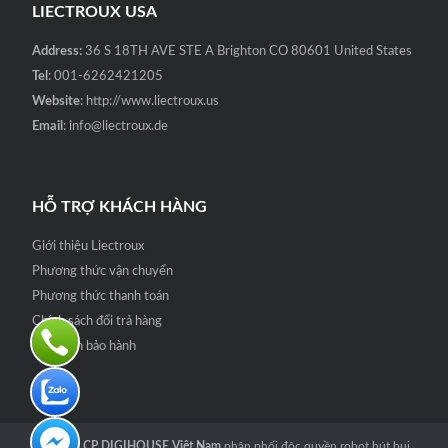
LIECTROUX USA
Address:
36 S 18TH AVE STE A Brighton CO 80601 United States
Tel
: 001-6262421205
Website
: http://www.liectroux.us
Email
: info@liectroux.de
HỖ TRỢ KHÁCH HÀNG
Giới thiệu Liectroux
Phương thức vận chuyển
Phương thức thanh toán
Chính sách đổi trả hàng
Quy định bảo hành
Công ty CP DIGIHOUSE Việt Nam
phân phối độc quyền robot hút bụi