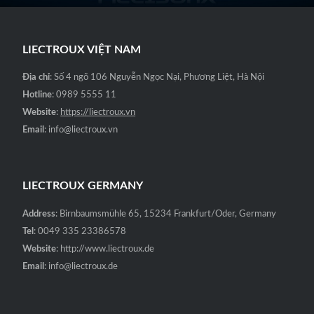
LIECTROUX VIỆT NAM
Địa chỉ
: Số 4 ngõ 106 Nguyễn Ngọc Nại, Phương Liệt, Hà Nội
Hotline
: 0989 5555 11
Website
:
https://liectroux.vn
Email
: info@liectroux.vn
LIECTROUX GERMANY
Address
: Birnbaumsmühle 65, 15234 Frankfurt/Oder, Germany
Tel
: 0049 335 23386578
Website
: http://www.liectroux.de
Email
: info@liectroux.de