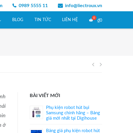
am
0989 5555 11
info@liectroux.vn
BLOG
TIN TỨC
LIÊN HỆ
₫
0
Điều
hướng
BÀI VIẾT MỚI
ạnh
bài
hải
Phụ kiện robot hút bụi
viết
Samsung chính hãng – Bảng
pin
giá mới nhất tại Digihouse
n ở
Bảng giá phụ kiện robot hút