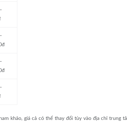
–
đ
–
0đ
–
0đ
–
đ
ham khảo, giá cả có thể thay đổi tùy vào địa chỉ trung t