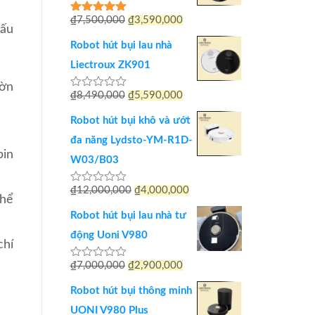
Giá
Giá
₫
7,500,000
₫
3,590,000
Được xếp
dấu
hạng
5.00
gốc
hiện
5 sao
Robot hút bụi lau nhà
là:
tại
Liectroux ZK901
₫7,500,000.
là:
hờn
Giá
Giá
₫
8,490,000
₫
5,590,000
Được
₫3,590,000.
xếp
gốc
hiện
hạng
Robot hút bụi khô và ướt
0
là:
tại
5
đa năng Lydsto-YM-R1D-
sao
pin
₫8,490,000.
là:
W03/B03
₫5,590,000.
Giá
Giá
₫
12,000,000
₫
4,000,000
Được
thể
xếp
gốc
hiện
hạng
Robot hút bụi lau nhà tư
0
là:
tại
5
động Uoni V980
chí
sao
₫12,000,000.
là:
Giá
Giá
₫
7,000,000
₫
2,900,000
Được
₫4,000,000.
xếp
gốc
hiện
hạng
Robot hút bụi thông minh
0
là:
tại
5
UONI V980 Plus