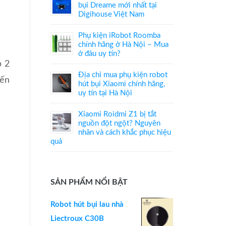
bụi Dreame mới nhất tại
Digihouse Việt Nam
Phụ kiện iRobot Roomba
chính hãng ở Hà Nội – Mua
ở đâu uy tín?
p 2
Địa chỉ mua phụ kiện robot
đến
hút bụi Xiaomi chính hãng,
uy tín tại Hà Nội
Xiaomi Roidmi Z1 bị tắt
nguồn đột ngột? Nguyên
nhân và cách khắc phục hiệu
quả
SẢN PHẨM NỔI BẬT
Robot hút bụi lau nhà
Liectroux C30B