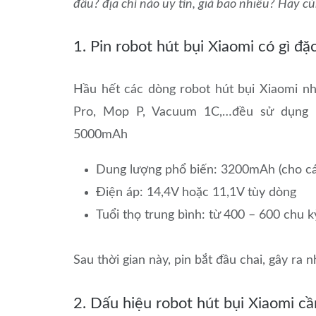
đâu? địa chỉ nào uy tín, giá bao nhiêu? Hãy cùn
1. Pin robot hút bụi Xiaomi có gì đặ
Hầu hết các dòng robot hút bụi Xiaomi n
Pro, Mop P, Vacuum 1C,…đều sử dụng pi
5000mAh
Dung lượng phổ biến: 3200mAh (cho c
Điện áp: 14,4V hoặc 11,1V tùy dòng
Tuổi thọ trung bình: từ 400 – 600 chu
Sau thời gian này, pin bắt đầu chai, gây ra 
2. Dấu hiệu robot hút bụi Xiaomi cầ