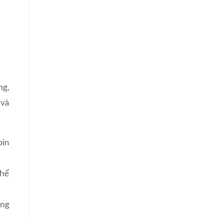
ng,
 và
pin
thể
òng