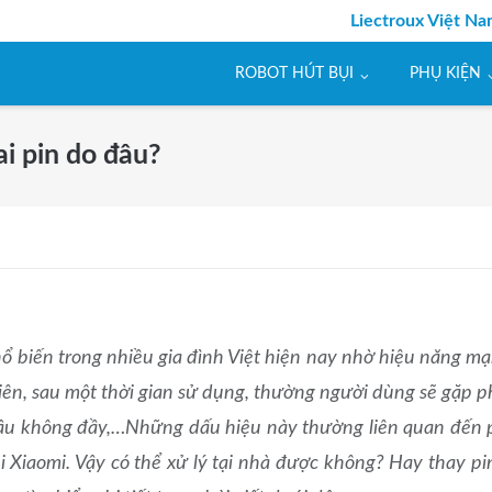
Liectroux Việt N
ROBOT HÚT BỤI
PHỤ KIỆN
i pin do đâu?
phổ biến trong nhiều gia đình Việt hiện nay nhờ hiệu năng m
nhiên, sau một thời gian sử dụng, thường người dùng sẽ gặp p
c lâu không đầy,…Những dấu hiệu này thường liên quan đến 
ụi Xiaomi. Vậy có thể xử lý tại nhà được không? Hay thay pi