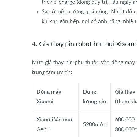
trickle-charge (dòng duy trì), lâu ngày 
Sạc ở môi trường quá nóng: Nhiệt độ ca
khi sạc gần bếp, nơi có ánh nắng, nhiều 
4. Giá thay pin robot hút bụi Xiaom
Mức giá thay pin phụ thuộc vào dòng máy v
trung tâm uy tín:
Dòng máy
Dung
Giá thay 
Xiaomi
lượng pin
(tham kh
Xiaomi Vacuum
600.000 
5200mAh
Gen 1
800.000