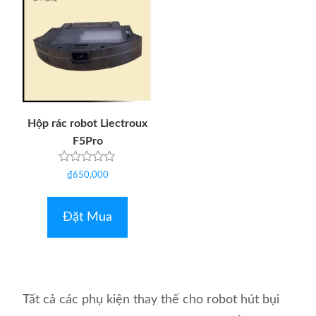
Hộp rác robot Liectroux
F5Pro
Được
₫
650,000
xếp
hạng
0
5
Đặt Mua
sao
Tất cả các phụ kiện thay thế cho robot hút bụi