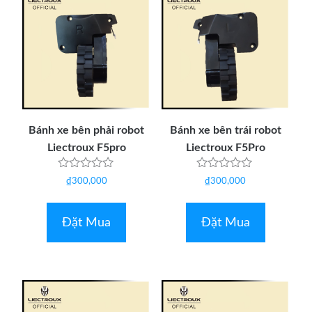
Bánh xe bên phải robot
Bánh xe bên trái robot
Liectroux F5pro
Liectroux F5Pro
Được
Được
₫
300,000
₫
300,000
xếp
xếp
hạng
hạng
0
0
5
5
Đặt Mua
Đặt Mua
sao
sao