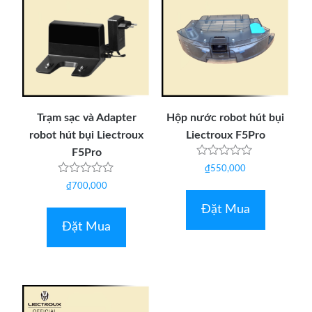
Trạm sạc và Adapter
Hộp nước robot hút bụi
robot hút bụi Liectroux
Liectroux F5Pro
F5Pro
Được
₫
550,000
xếp
Được
hạng
₫
700,000
xếp
0
hạng
5
Đặt Mua
0
sao
5
Đặt Mua
sao