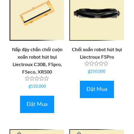
Nắp đậy chắn chổi cuộn
Chổi xoắn robot hút bụi
xoắn robot hút bụi
Liectroux F5Pro
Liectroux C30B, F5pro,
Được
F5eco, XR500
₫
250,000
xếp
hạng
0
Được
₫
150,000
5
Đặt Mua
xếp
sao
hạng
0
5
Đặt Mua
sao