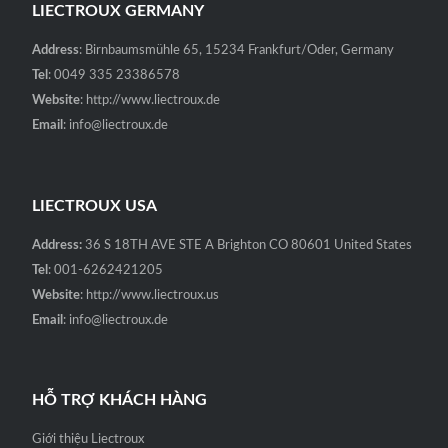
LIECTROUX GERMANY
Address
: Birnbaumsmühle 65, 15234 Frankfurt/Oder, Germany
Tel
: 0049 335 23386578
Website
: http://www.liectroux.de
Email
: info@liectroux.de
LIECTROUX USA
Address:
36 S 18TH AVE STE A Brighton CO 80601 United States
Tel
: 001-6262421205
Website
: http://www.liectroux.us
Email
: info@liectroux.de
HỖ TRỢ KHÁCH HÀNG
Giới thiệu Liectroux