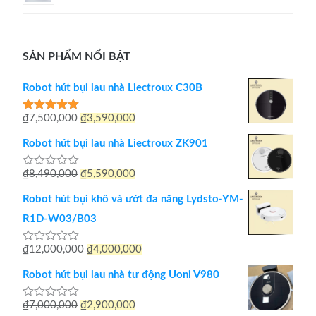
SẢN PHẨM NỔI BẬT
Robot hút bụi lau nhà Liectroux C30B
Giá
Giá
₫
7,500,000
₫
3,590,000
Được xếp
hạng
5.00
gốc
hiện
5 sao
Robot hút bụi lau nhà Liectroux ZK901
là:
tại
Giá
Giá
₫
8,490,000
₫
5,590,000
Được
₫7,500,000.
là:
xếp
gốc
hiện
hạng
₫3,590,000.
Robot hút bụi khô và ướt đa năng Lydsto-YM-
0
là:
tại
5
R1D-W03/B03
sao
₫8,490,000.
là:
Giá
Giá
₫
12,000,000
₫
4,000,000
Được
₫5,590,000.
xếp
gốc
hiện
hạng
Robot hút bụi lau nhà tư động Uoni V980
0
là:
tại
5
sao
Giá
Giá
₫
7,000,000
₫
2,900,000
Được
₫12,000,000.
là: