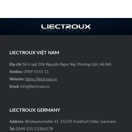
gốc
hiện
hạng
₫2,900,000.
0
là:
tại
5
sao
₫9,000,000.
là:
₫4,500,000.
LIECTROUX VIỆT NAM
Địa chỉ
: Số 4 ngõ 106 Nguyễn Ngọc Nại, Phương Liệt, Hà Nội
Hotline
: 0989 5555 11
Website
:
https://liectroux.vn
Email
: info@liectroux.vn
LIECTROUX GERMANY
Address
: Birnbaumsmühle 65, 15234 Frankfurt/Oder, Germany
Tel
: 0049 335 23386578