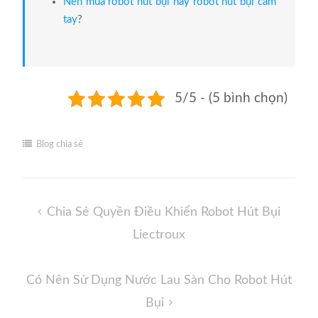
Nên mua robot hút bụi hay robot hút bụi cầm
tay
?
5/5 - (5 bình chọn)
Blog chia sẻ
Điều
Chia Sẻ Quyền Điều Khiển Robot Hút Bụi
hướng
Liectroux
bài
viết
Có Nên Sử Dụng Nước Lau Sàn Cho Robot Hút
Bụi