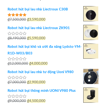
Robot hút bụi lau nhà Liectroux C30B
Giá
Giá
₫
7,500,000
₫
3,590,000
Được xếp
hạng
5.00
gốc
hiện
5 sao
Robot hút bụi lau nhà Liectroux ZK901
là:
tại
Giá
Giá
₫
8,490,000
₫
5,590,000
Được
₫7,500,000.
là:
xếp
gốc
hiện
hạng
₫3,590,000.
Robot hút bụi khô và ướt đa năng Lydsto-YM-
0
là:
tại
5
R1D-W03/B03
sao
₫8,490,000.
là:
Giá
Giá
₫
12,000,000
₫
4,000,000
Được
₫5,590,000.
xếp
gốc
hiện
hạng
Robot hút bụi lau nhà tư động Uoni V980
0
là:
tại
5
sao
Giá
Giá
₫
7,000,000
₫
2,900,000
Được
₫12,000,000.
là:
xếp
gốc
hiện
hạng
₫4,000,000.
Robot hút bụi thông minh UONI V980 Plus
0
là:
tại
5
sao
Giá
Giá
₫
9,000,000
₫
4,500,000
Được
₫7,000,000.
là:
xếp