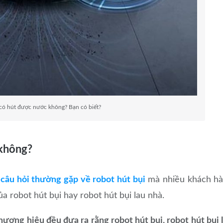
có hút được nước không? Bạn có biết?
 không?
à
câu hỏi thường gặp về robot hút bụi
mà nhiều khách h
ủa robot hút bụi hay robot hút bụi lau nhà.
hương hiệu đều đưa ra rằng robot hút bụi, robot hút bụi 