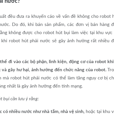
ải nước?
xuất đều đưa ra khuyến cáo về vấn đề không cho robot 
u nước. Do đó, khi bán sản phẩm, các đơn vị bán hàng 
ng không được cho robot hút bụi làm việc tại khu vực
 khi robot hút phải nước sẽ gây ảnh hưởng rất nhiều 
thể đi vào các bộ phận, linh kiện, động cơ của robot kh
c và gây hư hại, ảnh hưởng đến chức năng của robot.
Tr
ện mà robot hút phải nước có thể làm tăng nguy cơ bị c
nặng nhất là gây ảnh hưởng đến tính mạng.
t bụi cần lưu ý rằng:
c có nhiều nước như nhà tắm, nhà vệ sinh,
hoặc tại khu 