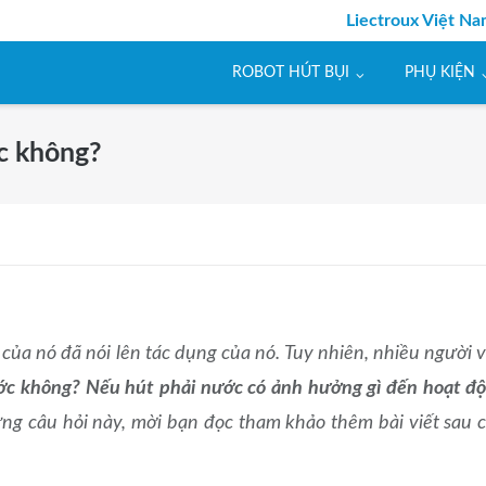
Liectroux Việt N
ROBOT HÚT BỤI
PHỤ KIỆN
c không?
n của nó đã nói lên tác dụng của nó. Tuy nhiên, nhiều người 
ớc không? Nếu hút phải nước có ảnh hưởng gì đến hoạt đ
g câu hỏi này, mời bạn đọc tham khảo thêm bài viết sau 