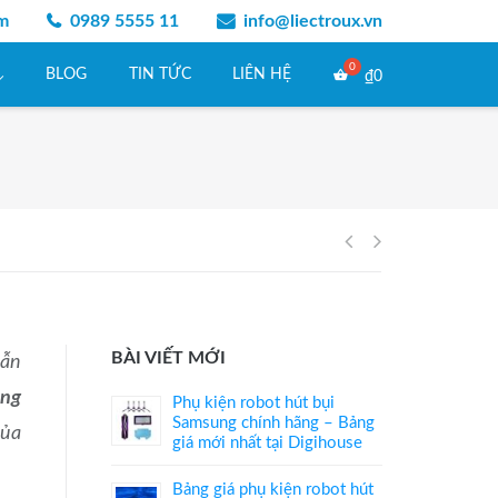
am
0989 5555 11
info@liectroux.vn
BLOG
TIN TỨC
LIÊN HỆ
₫
0
Điều
hướng
BÀI VIẾT MỚI
vẫn
bài
ộng
Phụ kiện robot hút bụi
viết
Samsung chính hãng – Bảng
của
giá mới nhất tại Digihouse
Bảng giá phụ kiện robot hút