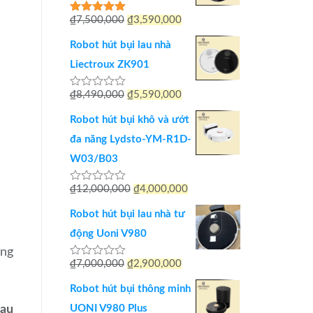
Giá
Giá
₫
7,500,000
₫
3,590,000
Được xếp
hạng
5.00
gốc
hiện
5 sao
Robot hút bụi lau nhà
là:
tại
Liectroux ZK901
₫7,500,000.
là:
Giá
Giá
₫
8,490,000
₫
5,590,000
Được
₫3,590,000.
xếp
gốc
hiện
hạng
Robot hút bụi khô và ướt
0
là:
tại
5
đa năng Lydsto-YM-R1D-
sao
₫8,490,000.
là:
W03/B03
₫5,590,000.
Giá
Giá
₫
12,000,000
₫
4,000,000
Được
xếp
gốc
hiện
hạng
Robot hút bụi lau nhà tư
0
là:
tại
5
động Uoni V980
sao
₫12,000,000.
là:
àng
Giá
Giá
₫
7,000,000
₫
2,900,000
Được
₫4,000,000.
xếp
gốc
hiện
hạng
Robot hút bụi thông minh
0
là:
tại
5
lau
UONI V980 Plus