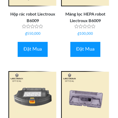
Hộp rác robot Liectroux
Màng lọc HEPA robot
B6009
Liectroux B6009
Được
Được
₫
550,000
₫
100,000
xếp
xếp
hạng
hạng
0
0
5
5
Đặt Mua
Đặt Mua
sao
sao