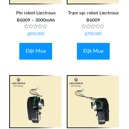
Pin robot Liectroux
Trạm sạc robot Liectroux
B6009 – 3000mAh
B6009
Được
Được
₫
850,000
₫
700,000
xếp
xếp
hạng
hạng
0
0
5
5
Đặt Mua
Đặt Mua
sao
sao