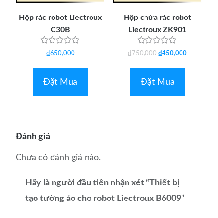
Hộp rác robot Liectroux
Hộp chứa rác robot
C30B
Liectroux ZK901
Được
Được
Giá
Giá
₫
650,000
₫
750,000
₫
450,000
xếp
xếp
hạng
hạng
gốc
hiện
0
0
là:
tại
5
5
Đặt Mua
Đặt Mua
sao
sao
₫750,000.
là:
₫450,000.
Đánh giá
Chưa có đánh giá nào.
Hãy là người đầu tiên nhận xét “Thiết bị
tạo tường ảo cho robot Liectroux B6009”