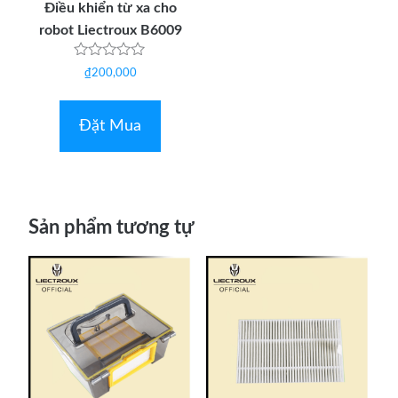
Điều khiển từ xa cho
robot Liectroux B6009
Được
₫
200,000
xếp
hạng
0
5
Đặt Mua
sao
Sản phẩm tương tự