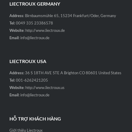
LIECTROUX GERMANY
Address
: Birnbaumsmühle 65, 15234 Frankfurt/Oder, Germany
Tel
: 0049 335 23386578
Website
: http://www.liectroux.de
Email
: info@liectroux.de
LIECTROUX USA
Address:
36 S 18TH AVE STE A Brighton CO 80601 United States
Tel
: 001-6262421205
Website
: http://www.liectroux.us
Email
: info@liectroux.de
HỖ TRỢ KHÁCH HÀNG
Giới thiệu Liectroux