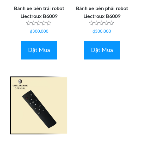
Bánh xe bên trái robot
Bánh xe bên phải robot
Liectroux B6009
Liectroux B6009
Được
Được
₫
300,000
₫
300,000
xếp
xếp
hạng
hạng
0
0
5
5
Đặt Mua
Đặt Mua
sao
sao