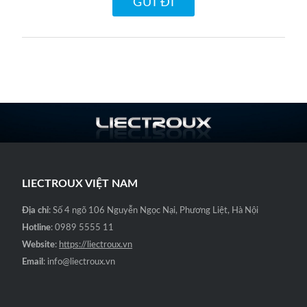
LIECTROUX VIỆT NAM
Địa chỉ
: Số 4 ngõ 106 Nguyễn Ngọc Nại, Phương Liệt, Hà Nội
Hotline
: 0989 5555 11
Website
:
https://liectroux.vn
Email
: info@liectroux.vn