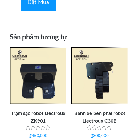
5
Đặt Mua
sao
Sản phẩm tương tự
Trạm sạc robot Liectroux
Bánh xe bên phải robot
ZK901
Liectroux C30B
Được
Được
₫
450,000
₫
300,000