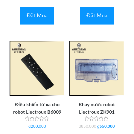
xếp
xếp
hạng
hạng
0
0
5
5
Đặt Mua
Đặt Mua
sao
sao
Điều khiển từ xa cho
Khay nước robot
robot Liectroux B6009
Liectroux ZK901
Được
Được
Giá
Giá
₫
200,000
₫
850,000
₫
550,000
xếp
xếp
gốc
hiện