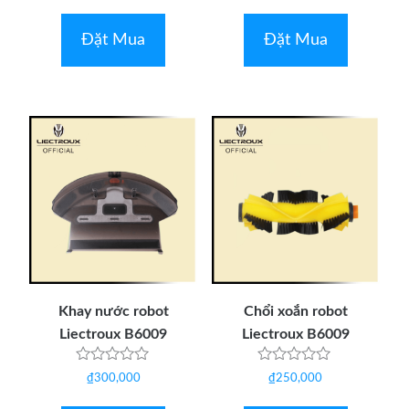
hạng
hạng
0
0
5
5
Đặt Mua
Đặt Mua
sao
sao
Khay nước robot
Chổi xoắn robot
Liectroux B6009
Liectroux B6009
Được
Được
₫
300,000
₫
250,000
xếp
xếp
hạng
hạng