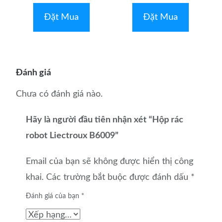
hạng
hạng
0
0
là:
tại
5
5
Đặt Mua
Đặt Mua
sao
sao
₫850,000.
là:
₫550,000.
Đánh giá
Chưa có đánh giá nào.
Hãy là người đầu tiên nhận xét “Hộp rác
robot Liectroux B6009”
Email của bạn sẽ không được hiển thị công
khai.
Các trường bắt buộc được đánh dấu
*
Đánh giá của bạn
*