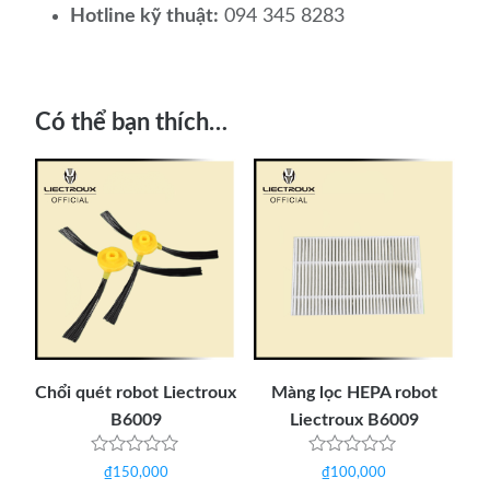
Hotline kỹ thuật:
094 345 8283
Có thể bạn thích…
Chổi quét robot Liectroux
Màng lọc HEPA robot
B6009
Liectroux B6009
Được
Được
₫
150,000
₫
100,000
xếp
xếp