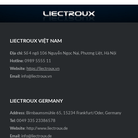
LIECTROUX VIỆT NAM
Địa chỉ
: Số 4 ngõ 106 Nguyễn Ngọc Nại, Phương Liệt, Hà Nội
Hotline
: 0989 5555 11
Website
:
https://liectroux.vn
Email
: info@liectroux.vn
LIECTROUX GERMANY
Address
: Birnbaumsmühle 65, 15234 Frankfurt/Oder, Germany
Tel
: 0049 335 23386578
Website
: http://www.liectroux.de
Email
: info@liectroux.de