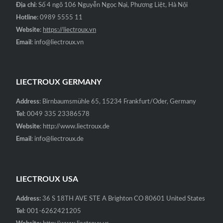
Địa chỉ
: Số 4 ngõ 106 Nguyễn Ngọc Nại, Phương Liệt, Hà Nội
Hotline
: 0989 5555 11
Website
:
https://liectroux.vn
Email
: info@liectroux.vn
LIECTROUX GERMANY
Address
: Birnbaumsmühle 65, 15234 Frankfurt/Oder, Germany
Tel
: 0049 335 23386578
Website
: http://www.liectroux.de
Email
: info@liectroux.de
LIECTROUX USA
Address:
36 S 18TH AVE STE A Brighton CO 80601 United States
Tel
: 001-6262421205