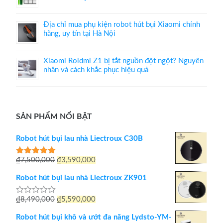
Địa chỉ mua phụ kiện robot hút bụi Xiaomi chính
hãng, uy tín tại Hà Nội
Xiaomi Roidmi Z1 bị tắt nguồn đột ngột? Nguyên
nhân và cách khắc phục hiệu quả
SẢN PHẨM NỔI BẬT
Robot hút bụi lau nhà Liectroux C30B
Giá
Giá
₫
7,500,000
₫
3,590,000
Được xếp
hạng
5.00
gốc
hiện
5 sao
Robot hút bụi lau nhà Liectroux ZK901
là:
tại
Giá
Giá
₫
8,490,000
₫
5,590,000
Được
₫7,500,000.
là:
xếp
gốc
hiện
hạng
₫3,590,000.
Robot hút bụi khô và ướt đa năng Lydsto-YM-
0