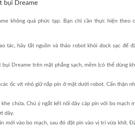
út bụi Dreame
eame không quá phức tạp. Bạn chỉ cần thực hiện theo 
ao tác, hãy tắt nguồn và tháo robot khỏi dock sạc để 
t bụi Dreame trên mặt phẳng sạch, mềm (có thể dùng k
các ốc vít nhỏ giữ nắp pin ở mặt dưới robot. Cẩn thận n
i khe chứa. Chú ý ngắt kết nối dây cáp pin với bo mạch 
t dây.
in mới vào bo mạch, sau đó đặt pin vào vị trí vừa khít. 