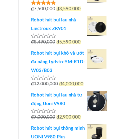
Giá
Giá
₫
7,500,000
₫
3,590,000
Được xếp
hạng
5.00
gốc
hiện
5 sao
Robot hút bụi lau nhà
là:
tại
Liectroux ZK901
₫7,500,000.
là:
Giá
Giá
₫
8,490,000
₫
5,590,000
Được
₫3,590,000.
xếp
gốc
hiện
hạng
Robot hút bụi khô và ướt
0
là:
tại
5
đa năng Lydsto-YM-R1D-
sao
₫8,490,000.
là:
W03/B03
₫5,590,000.
Giá
Giá
₫
12,000,000
₫
4,000,000
Được
xếp
gốc
hiện
hạng
Robot hút bụi lau nhà tư
0
là:
tại
5
động Uoni V980
sao
₫12,000,000.
là:
Giá
Giá
₫
7,000,000
₫
2,900,000
Được
₫4,000,000.
xếp
gốc
hiện
hạng
Robot hút bụi thông minh
0
là:
tại
5
UONI V980 Plus