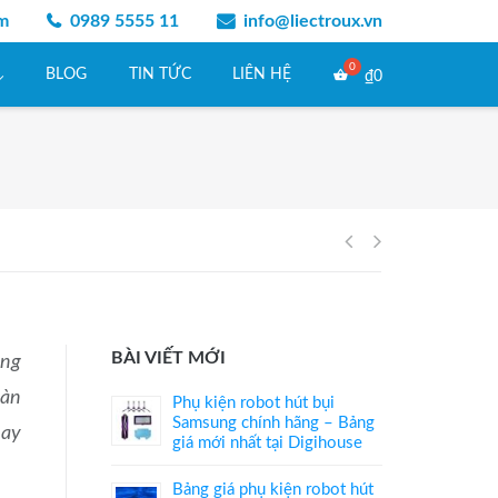
am
0989 5555 11
info@liectroux.vn
BLOG
TIN TỨC
LIÊN HỆ
₫
0
Điều
hướng
BÀI VIẾT MỚI
ỏng
bài
oàn
Phụ kiện robot hút bụi
viết
Samsung chính hãng – Bảng
hay
giá mới nhất tại Digihouse
Bảng giá phụ kiện robot hút