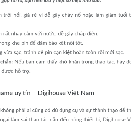
 gặp rủi ro, bạn nên lưu ý một số mẹo nhỏ sau:
trôi nổi, giá rẻ vì dễ gây cháy nổ hoặc làm giảm tuổi 
m rất nhạy cảm với nước, dễ gây chập điện.
rong khe pin để đảm bảo kết nối tốt.
vừa sạc, tránh để pin cạn kiệt hoàn toàn rồi mới sạc.
 chắn:
Nếu bạn cảm thấy khó khăn trong thao tác, hãy 
 được hỗ trợ.
reame uy tín – Digihouse Việt Nam
ông phải ai cũng có đủ dụng cụ và sự thành thạo để t
ngại làm sai thao tác dẫn đến hỏng thiết bị, Digihouse V