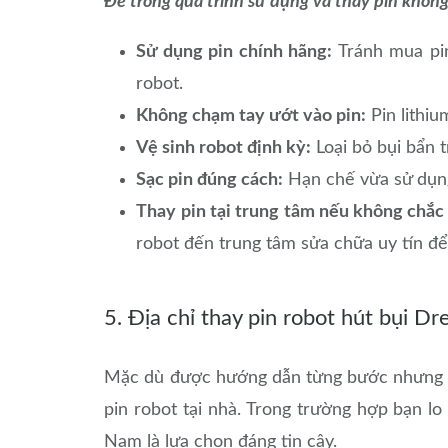
Để trong quá trình sử dụng và thay pin không
Sử dụng pin chính hãng:
Tránh mua pin 
robot.
Không chạm tay ướt vào pin:
Pin lithiu
Vệ sinh robot định kỳ:
Loại bỏ bụi bẩn t
Sạc pin đúng cách:
Hạn chế vừa sử dụng 
Thay pin tại trung tâm nếu không chắc
robot đến trung tâm sửa chữa uy tín để
5. Địa chỉ thay pin robot hút bụi D
Mặc dù được hướng dẫn từng bước nhưng kh
pin robot tại nhà. Trong trường hợp bạn lo 
Nam là lựa chọn đáng tin cậy.