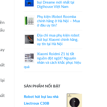
bụi Dreame mới nhất tại
Digihouse Việt Nam
Phụ kiện iRobot Roomba
chính hãng ở Hà Nội – Mua
bền
ở đâu uy tín?
dấu
Địa chỉ mua phụ kiện robot
hút bụi Xiaomi chính hãng,
uy tín tại Hà Nội
nay
Xiaomi Roidmi Z1 bị tắt
nguồn đột ngột? Nguyên
nhân và cách khắc phục hiệu
bất
quả
lại
SẢN PHẨM NỔI BẬT
uất
Robot hút bụi lau nhà
Liectroux C30B