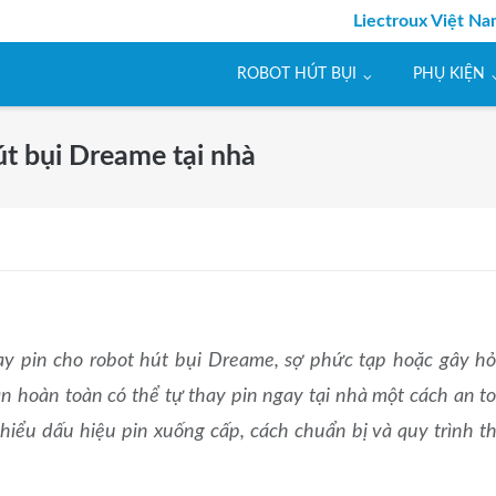
Liectroux Việt N
ROBOT HÚT BỤI
PHỤ KIỆN
út bụi Dreame tại nhà
ay pin cho robot hút bụi Dreame, sợ phức tạp hoặc gây h
n hoàn toàn có thể tự thay pin ngay tại nhà một cách an t
m hiểu dấu hiệu pin xuống cấp, cách chuẩn bị và quy trình t