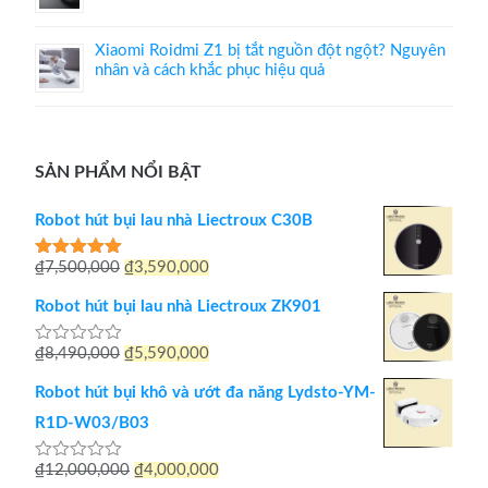
Xiaomi Roidmi Z1 bị tắt nguồn đột ngột? Nguyên
nhân và cách khắc phục hiệu quả
SẢN PHẨM NỔI BẬT
Robot hút bụi lau nhà Liectroux C30B
Giá
Giá
₫
7,500,000
₫
3,590,000
Được xếp
hạng
5.00
gốc
hiện
5 sao
Robot hút bụi lau nhà Liectroux ZK901
là:
tại
Giá
Giá
₫
8,490,000
₫
5,590,000
Được
₫7,500,000.
là:
xếp
gốc
hiện
hạng
₫3,590,000.
Robot hút bụi khô và ướt đa năng Lydsto-YM-
0
là:
tại
5
R1D-W03/B03
sao
₫8,490,000.
là:
Giá
Giá
₫
12,000,000
₫
4,000,000
Được
₫5,590,000.
xếp