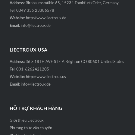
Address
: Birnbaumsmühle 65, 15234 Frankfurt/Oder, Germany
Tel
: 0049 335 23386578
Website
: http://www.liectroux.de
Email
: info@liectroux.de
LIECTROUX USA
Address:
36 S 18TH AVE STE A Brighton CO 80601 United States
Tel
: 001-6262421205
Website
: http://www.liectroux.us
Email
: info@liectroux.de
HỖ TRỢ KHÁCH HÀNG
Giới thiệu Liectroux
Phương thức vận chuyển