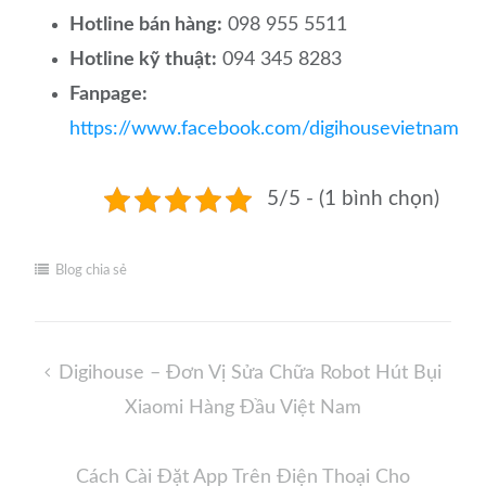
Hotline bán hàng:
098 955 5511
Hotline kỹ thuật:
094 345 8283
Fanpage:
https://www.facebook.com/digihousevietnam
5/5 - (1 bình chọn)
Blog chia sẻ
Điều
Digihouse – Đơn Vị Sửa Chữa Robot Hút Bụi
hướng
Xiaomi Hàng Đầu Việt Nam
bài
viết
Cách Cài Đặt App Trên Điện Thoại Cho