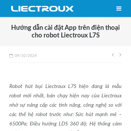
Skip
to
content
Hướng dẫn cài đặt App trên điện thoại
cho robot Liectroux L7S
Điều
09/10/2024
hướng
bài
viết
Robot hút bụi Liectroux L7S hiện đang là mẫu
robot mới nhất, bán chạy hiện nay của Liectroux
nhờ sự nâng cấp các tính năng, công nghệ so với
các thế hệ robot trước như: Sức hút mạnh mẽ –
6500Pa; Điều hướng LDS 360 độ; Hệ thống cảm