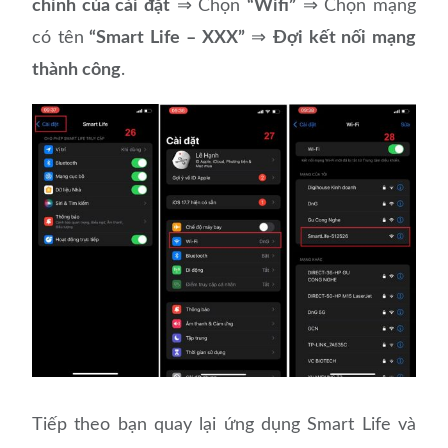
chính của cài đặt
⇒ Chọn
“Wifi”
⇒ Chọn mạng
có tên
“Smart Life – XXX”
⇒
Đợi kết nối mạng
thành công
.
Tiếp theo bạn quay lại ứng dụng Smart Life và