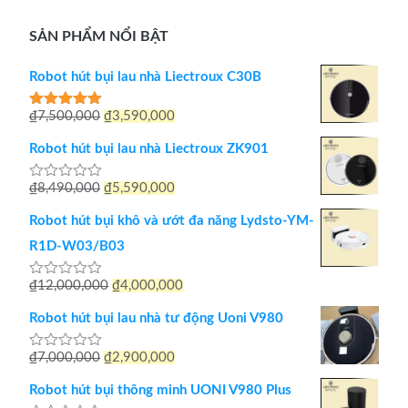
SẢN PHẨM NỔI BẬT
Robot hút bụi lau nhà Liectroux C30B
Giá
Giá
₫
7,500,000
₫
3,590,000
Được xếp
hạng
5.00
gốc
hiện
5 sao
Robot hút bụi lau nhà Liectroux ZK901
là:
tại
Giá
Giá
₫
8,490,000
₫
5,590,000
Được
₫7,500,000.
là:
xếp
gốc
hiện
hạng
₫3,590,000.
Robot hút bụi khô và ướt đa năng Lydsto-YM-
0
là:
tại
5
R1D-W03/B03
sao
₫8,490,000.
là:
Giá
Giá
₫
12,000,000
₫
4,000,000
Được
₫5,590,000.
xếp
gốc
hiện
hạng
Robot hút bụi lau nhà tư động Uoni V980
0
là:
tại
5
sao
Giá
Giá
₫
7,000,000
₫
2,900,000
Được
₫12,000,000.
là:
xếp
gốc
hiện
hạng
₫4,000,000.
Robot hút bụi thông minh UONI V980 Plus
0
là:
tại