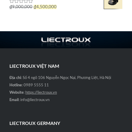
5
sao
Giá
Giá
₫
9,000,000
₫
4,500,000
Được
₫7,000,000.
là:
xếp
gốc
hiện
hạng
₫2,900,000.
0
là:
tại
5
sao
₫9,000,000.
là:
₫4,500,000.
LIECTROUX VIỆT NAM
Địa chỉ
: Số 4 ngõ 106 Nguyễn Ngọc Nại, Phương Liệt, Hà Nội
Hotline
: 0989 5555 11
Website
:
https://liectroux.vn
Email
: info@liectroux.vn
LIECTROUX GERMANY