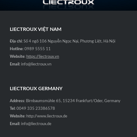
₫4,500,000.
LIECTROUX VIỆT NAM
Địa chỉ
: Số 4 ngõ 106 Nguyễn Ngọc Nại, Phương Liệt, Hà Nội
Hotline
: 0989 5555 11
Website
:
https://liectroux.vn
Email
: info@liectroux.vn
LIECTROUX GERMANY
Address
: Birnbaumsmühle 65, 15234 Frankfurt/Oder, Germany
Tel
: 0049 335 23386578
Website
: http://www.liectroux.de
Email
: info@liectroux.de