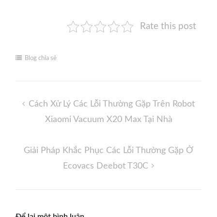
Rate this post
Blog chia sẻ
Điều
Cách Xử Lý Các Lỗi Thường Gặp Trên Robot
hướng
Xiaomi Vacuum X20 Max Tại Nhà
bài
viết
Giải Pháp Khắc Phục Các Lỗi Thường Gặp Ở
Ecovacs Deebot T30C
Để lại một bình luận