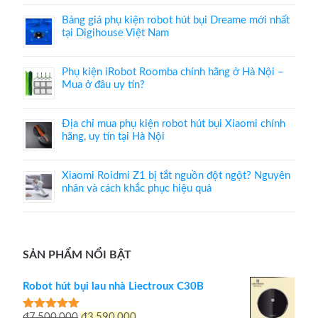
Bảng giá phụ kiện robot hút bụi Dreame mới nhất
tại Digihouse Việt Nam
Phụ kiện iRobot Roomba chính hãng ở Hà Nội –
Mua ở đâu uy tín?
Địa chỉ mua phụ kiện robot hút bụi Xiaomi chính
hãng, uy tín tại Hà Nội
Xiaomi Roidmi Z1 bị tắt nguồn đột ngột? Nguyên
nhân và cách khắc phục hiệu quả
SẢN PHẨM NỔI BẬT
Robot hút bụi lau nhà Liectroux C30B
Giá
Giá
₫
7,500,000
₫
3,590,000