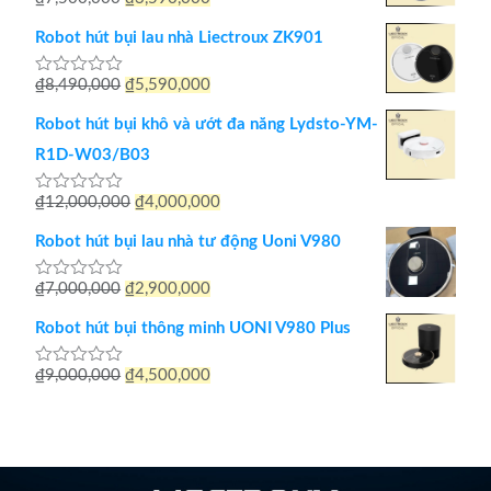
Được xếp
hạng
5.00
gốc
hiện
5 sao
Robot hút bụi lau nhà Liectroux ZK901
là:
tại
Giá
Giá
₫
8,490,000
₫
5,590,000
Được
₫7,500,000.
là:
xếp
gốc
hiện
hạng
₫3,590,000.
Robot hút bụi khô và ướt đa năng Lydsto-YM-
0
là:
tại
5
R1D-W03/B03
sao
₫8,490,000.
là:
Giá
Giá
₫
12,000,000
₫
4,000,000
Được
₫5,590,000.
xếp
gốc
hiện
hạng
Robot hút bụi lau nhà tư động Uoni V980
0
là:
tại
5
sao
Giá
Giá
₫
7,000,000
₫
2,900,000
Được
₫12,000,000.
là:
xếp
gốc
hiện
hạng
₫4,000,000.
Robot hút bụi thông minh UONI V980 Plus
0
là:
tại
5
sao
Giá
Giá
₫
9,000,000
₫
4,500,000
Được
₫7,000,000.
là:
xếp
gốc
hiện
hạng
₫2,900,000.
0
là:
tại
5
sao
₫9,000,000.
là: