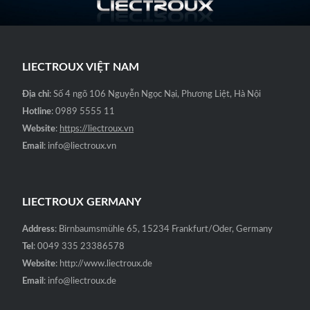
₫4,500,000.
LIECTROUX VIỆT NAM
Địa chỉ
: Số 4 ngõ 106 Nguyễn Ngọc Nại, Phương Liệt, Hà Nội
Hotline
: 0989 5555 11
Website
:
https://liectroux.vn
Email
: info@liectroux.vn
LIECTROUX GERMANY
Address
: Birnbaumsmühle 65, 15234 Frankfurt/Oder, Germany
Tel
: 0049 335 23386578
Website
: http://www.liectroux.de
Email
: info@liectroux.de