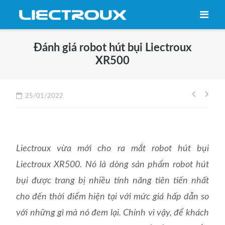
Skip
to
content
Đánh giá robot hút bụi Liectroux
XR500
Điều
25/01/2022
hướng
bài
viết
Liectroux vừa mới cho ra mắt robot hút bụi
Liectroux XR500. Nó là dòng sản phẩm robot hút
bụi được trang bị nhiều tính năng tiên tiến nhất
cho đến thời điểm hiện tại với mức giá hấp dẫn so
với những gì mà nó đem lại. Chính vì vậy, để khách