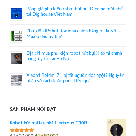
Bảng giá phụ kiện robot hút bụi Dreame mới nhất
tại Digihouse Việt Nam
Phụ kiện iRobot Roomba chính hãng ở Hà Nội –
Mua ở đâu uy tín?
Địa chỉ mua phụ kiện robot hút bụi Xiaomi chính
hãng, uy tín tại Hà Nội
Xiaomi Roidmi Z1 bị tắt nguồn đột ngột? Nguyên
nhân và cách khắc phục hiệu quả
SẢN PHẨM NỔI BẬT
Robot hút bụi lau nhà Liectroux C30B
Giá
Giá