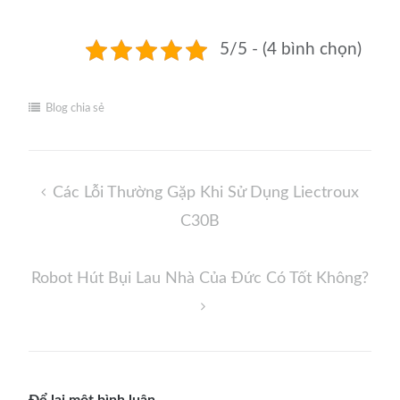
5/5 - (4 bình chọn)
Blog chia sẻ
Điều
Các Lỗi Thường Gặp Khi Sử Dụng Liectroux
hướng
C30B
bài
viết
Robot Hút Bụi Lau Nhà Của Đức Có Tốt Không?
Để lại một bình luận