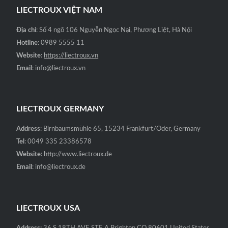
LIECTROUX VIỆT NAM
Địa chỉ
: Số 4 ngõ 106 Nguyễn Ngọc Nại, Phương Liệt, Hà Nội
Hotline
: 0989 5555 11
Website
:
https://liectroux.vn
Email
: info@liectroux.vn
LIECTROUX GERMANY
Address
: Birnbaumsmühle 65, 15234 Frankfurt/Oder, Germany
Tel
: 0049 335 23386578
Website
: http://www.liectroux.de
Email
: info@liectroux.de
LIECTROUX USA