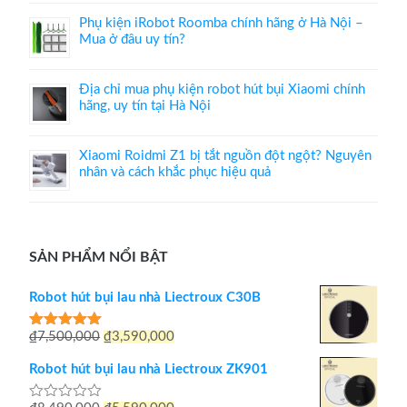
Phụ kiện iRobot Roomba chính hãng ở Hà Nội –
Mua ở đâu uy tín?
Địa chỉ mua phụ kiện robot hút bụi Xiaomi chính
hãng, uy tín tại Hà Nội
Xiaomi Roidmi Z1 bị tắt nguồn đột ngột? Nguyên
nhân và cách khắc phục hiệu quả
SẢN PHẨM NỔI BẬT
Robot hút bụi lau nhà Liectroux C30B
Giá
Giá
₫
7,500,000
₫
3,590,000
Được xếp
hạng
5.00
gốc
hiện
5 sao
Robot hút bụi lau nhà Liectroux ZK901
là:
tại