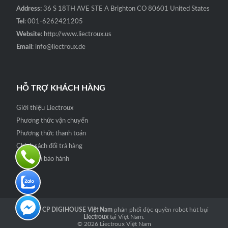
Address:
36 S 18TH AVE STE A Brighton CO 80601 United States
Tel
: 001-6262421205
Website
: http://www.liectroux.us
Email
: info@liectroux.de
HỖ TRỢ KHÁCH HÀNG
Giới thiệu Liectroux
Phương thức vận chuyển
Phương thức thanh toán
Chính sách đổi trả hàng
Quy định bảo hành
Công ty CP DIGIHOUSE Việt Nam
phân phối độc quyền robot hút bụi
Liectroux
tại Việt Nam.
© 2026
Liectroux Việt Nam