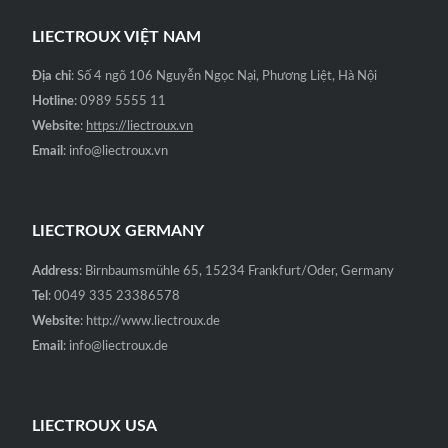
LIECTROUX VIỆT NAM
Địa chỉ
: Số 4 ngõ 106 Nguyễn Ngọc Nại, Phương Liệt, Hà Nội
Hotline
: 0989 5555 11
Website
:
https://liectroux.vn
Email
: info@liectroux.vn
LIECTROUX GERMANY
Address
: Birnbaumsmühle 65, 15234 Frankfurt/Oder, Germany
Tel
: 0049 335 23386578
Website
: http://www.liectroux.de
Email
: info@liectroux.de
LIECTROUX USA