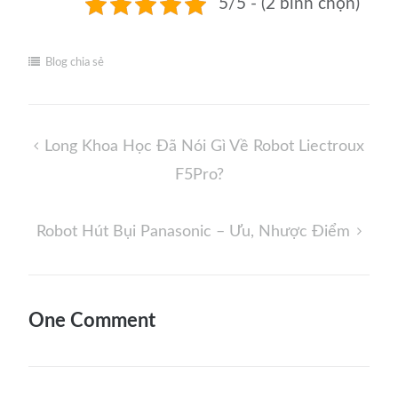
5/5 - (2 bình chọn)
Blog chia sẻ
Điều
Long Khoa Học Đã Nói Gì Về Robot Liectroux
hướng
F5Pro?
bài
viết
Robot Hút Bụi Panasonic – Ưu, Nhược Điểm
One Comment