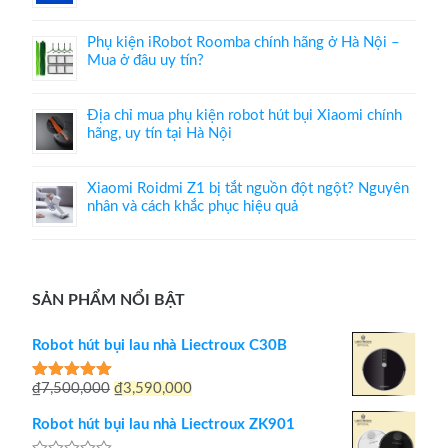
Phụ kiện iRobot Roomba chính hãng ở Hà Nội –
Mua ở đâu uy tín?
Địa chỉ mua phụ kiện robot hút bụi Xiaomi chính
hãng, uy tín tại Hà Nội
Xiaomi Roidmi Z1 bị tắt nguồn đột ngột? Nguyên
nhân và cách khắc phục hiệu quả
SẢN PHẨM NỔI BẬT
Robot hút bụi lau nhà Liectroux C30B
Giá
Giá
₫
7,500,000
₫
3,590,000
Được xếp
hạng
5.00
gốc
hiện
5 sao
Robot hút bụi lau nhà Liectroux ZK901
là:
tại