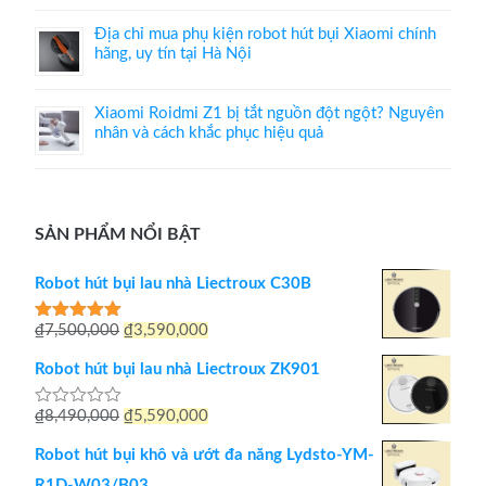
Địa chỉ mua phụ kiện robot hút bụi Xiaomi chính
hãng, uy tín tại Hà Nội
Xiaomi Roidmi Z1 bị tắt nguồn đột ngột? Nguyên
nhân và cách khắc phục hiệu quả
SẢN PHẨM NỔI BẬT
Robot hút bụi lau nhà Liectroux C30B
Giá
Giá
₫
7,500,000
₫
3,590,000
Được xếp
hạng
5.00
gốc
hiện
5 sao
Robot hút bụi lau nhà Liectroux ZK901
là:
tại
Giá
Giá
₫
8,490,000
₫
5,590,000
Được
₫7,500,000.
là:
xếp
gốc
hiện
hạng
₫3,590,000.
Robot hút bụi khô và ướt đa năng Lydsto-YM-
0
là:
tại
5
R1D-W03/B03