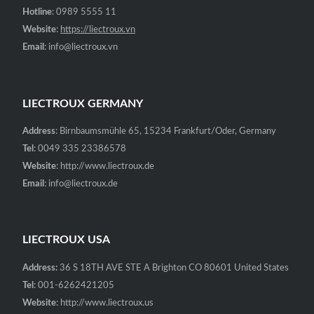
Hotline
: 0989 5555 11
Website
:
https://liectroux.vn
Email
: info@liectroux.vn
LIECTROUX GERMANY
Address
: Birnbaumsmühle 65, 15234 Frankfurt/Oder, Germany
Tel
: 0049 335 23386578
Website
: http://www.liectroux.de
Email
: info@liectroux.de
LIECTROUX USA
Address:
36 S 18TH AVE STE A Brighton CO 80601 United States
Tel
: 001-6262421205
Website
: http://www.liectroux.us