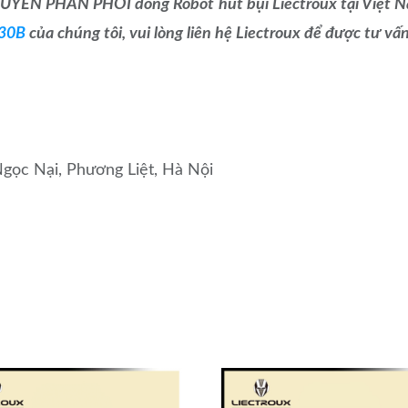
QUYỀN PHÂN PHỐI dòng Robot hút bụi Liectroux tại Việt Nam
C30B
của chúng tôi, vui lòng liên hệ Liectroux để được tư vấ
gọc Nại, Phương Liệt, Hà Nội