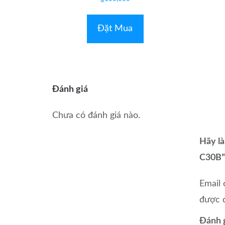
xếp
hạng
0
5
Đặt Mua
sao
Đánh giá
Chưa có đánh giá nào.
Hãy là
C30B”
Email 
được 
Đánh 