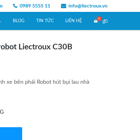
am
0989 5555 11
info@liectroux.vn
BLOG
TIN TỨC
LIÊN HỆ
₫
0
robot Liectroux C30B
nh xe bên phải Robot hút bụi lau nhà
NG