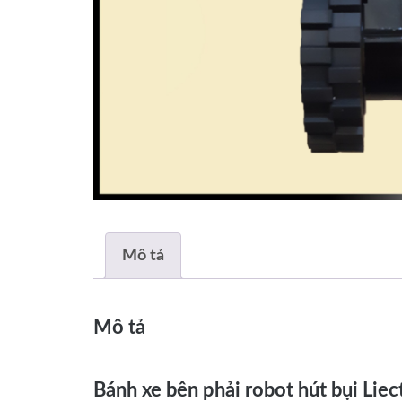
Mô tả
Mô tả
Bánh xe bên phải robot hút bụi Lie