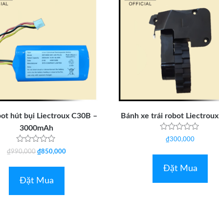
bot hút bụi Liectroux C30B –
Bánh xe trái robot Liectrou
3000mAh
Được
₫
300,000
xếp
Được
Giá
Giá
hạng
₫
990,000
₫
850,000
xếp
0
hạng
gốc
hiện
5
Đặt Mua
0
sao
là:
tại
5
Đặt Mua
sao
₫990,000.
là:
₫850,000.