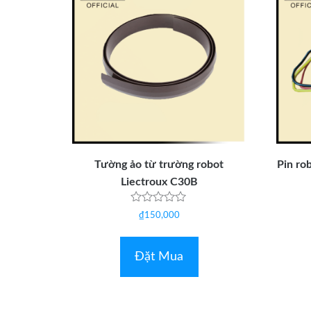
Tường ảo từ trường robot
Pin ro
Liectroux C30B
Được
₫
150,000
xếp
hạng
0
5
Đặt Mua
sao