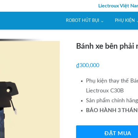
Liectroux Việt N
ROBOT HÚT BỤI
PHỤ KIỆN
Bánh xe bên phải 
₫
300,000
Phụ kiện thay thế Bá
Liectroux C30B
Sản phẩm chính hãng
BẢO HÀNH 3 THÁ
ĐẶT MUA