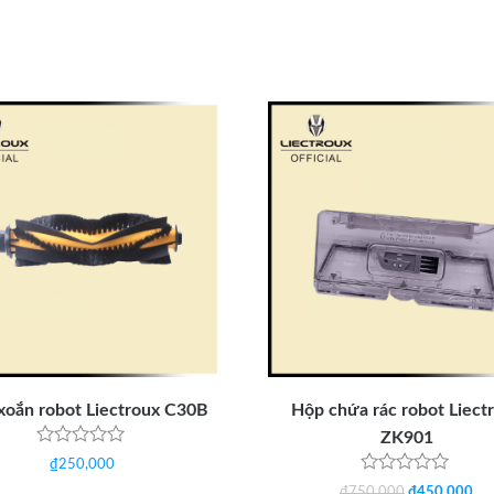
xoắn robot Liectroux C30B
Hộp chứa rác robot Liect
ZK901
Được
₫
250,000
xếp
Được
hạng
Giá
Giá
₫
750,000
₫
450,000