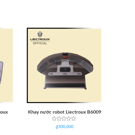
roux
Khay nước robot Liectroux B6009
Được
₫
300,000
xếp
hạng