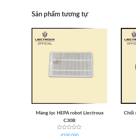
Sản phẩm tương tự
Màng lọc HEPA robot Liectroux
Chổi 
C30B
Được
₫
100,000