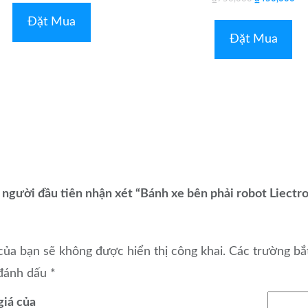
xếp
0
hạng
gốc
hiệ
5
Đặt Mua
0
sao
là:
tại
5
Đặt Mua
sao
₫750,000.
là:
₫4
 người đầu tiên nhận xét “Bánh xe bên phải robot Liectr
của bạn sẽ không được hiển thị công khai.
Các trường bắ
đánh dấu
*
giá của