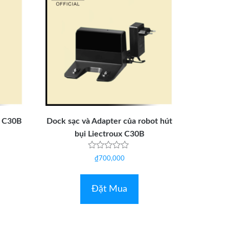
x C30B
Dock sạc và Adapter của robot hút
bụi Liectroux C30B
Được
₫
700,000
xếp
hạng
0
5
Đặt Mua
sao