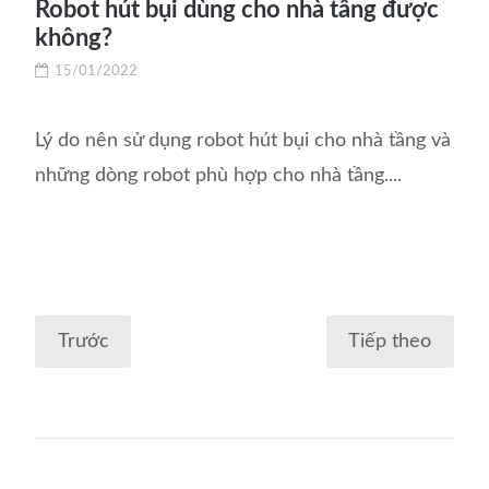
Robot hút bụi dùng cho nhà tầng được
không?
15/01/2022
Lý do nên sử dụng robot hút bụi cho nhà tầng và
những dòng robot phù hợp cho nhà tầng....
Điều
Trước
Tiếp theo
hướng
bài
viết