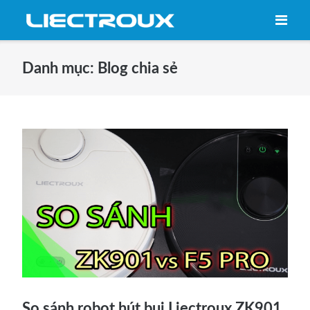
Skip
to
content
Danh mục:
Blog chia sẻ
So sánh robot hút bụi Liectroux ZK901