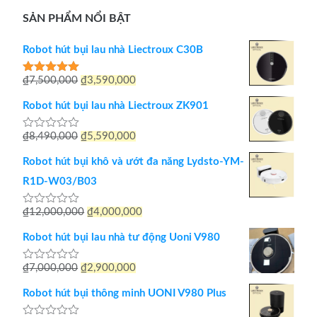
SẢN PHẨM NỔI BẬT
Robot hút bụi lau nhà Liectroux C30B
Giá
Giá
₫
7,500,000
₫
3,590,000
Được xếp
hạng
5.00
gốc
hiện
5 sao
Robot hút bụi lau nhà Liectroux ZK901
là:
tại
Giá
Giá
₫
8,490,000
₫
5,590,000
Được
₫7,500,000.
là:
xếp
gốc
hiện
hạng
₫3,590,000.
Robot hút bụi khô và ướt đa năng Lydsto-YM-
0
là:
tại
5
R1D-W03/B03
sao
₫8,490,000.
là:
Giá
Giá
₫
12,000,000
₫
4,000,000
Được
₫5,590,000.
xếp
gốc
hiện
hạng
Robot hút bụi lau nhà tư động Uoni V980
0
là:
tại
5
sao
Giá
Giá
₫
7,000,000
₫
2,900,000
Được
₫12,000,000.
là:
xếp
gốc
hiện
hạng
₫4,000,000.
Robot hút bụi thông minh UONI V980 Plus
0
là:
tại
5